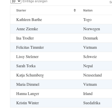
Einträge anzeigen
S
Starter
Nation
Kathleen Barthe
Togo
Anne Ziemke
Norwegen
Ina Trodler
Denmark
Felicitas Timmler
Vietnam
Lissy Stelzner
Schweiz
Sarah Torka
Nepal
Katja Schumberg
Neuseeland
Maria Dimmel
Vietnam
Hanna Langer
Irland
Kristin Winter
Suedafrika