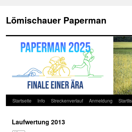
Lömischauer Paperman
Zum
Startseite
Info
Streckenverlauf
Anmeldung
Startli
Inhalt
Laufwertung 2013
springen