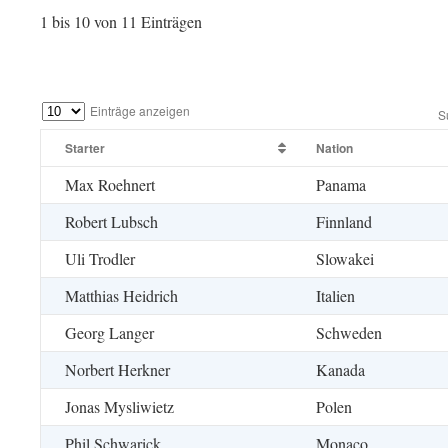
1 bis 10 von 11 Einträgen
Einträge anzeigen
S
Starter
Nation
Max Roehnert
Panama
Robert Lubsch
Finnland
Uli Trodler
Slowakei
Matthias Heidrich
Italien
Georg Langer
Schweden
Norbert Herkner
Kanada
Jonas Mysliwietz
Polen
Phil Schwarick
Monaco