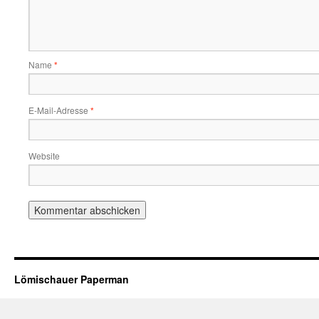
Name
*
E-Mail-Adresse
*
Website
Lömischauer Paperman