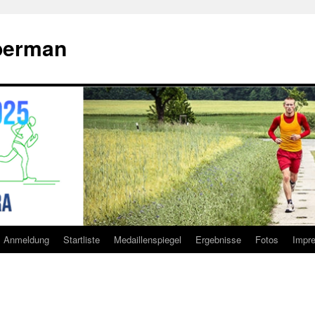
perman
Anmeldung
Startliste
Medaillenspiegel
Ergebnisse
Fotos
Impr